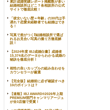
累計成婚実績レポート掲載数が多い
結婚相談所はどこ？各相談所の公式
サイトで徹底比較！
「彼女いない歴＝年齢」の30代は手
遅れ？恋愛未経験者でも結婚はでき
る！
写真で差がつく⁉結婚相談所で選ば
れるお見合い写真の撮り方徹底解
説！
【2024年度 IBJ成婚白書】成婚者
15,374名のデータからわかる成婚の
秘訣を徹底分析！
相性の良いカップルの組み合わせを
カウンセラーが厳選
【完全版】結婚前に必ず確認すべき
10のポイントは？
【速報】IBJ AWARD®2026年上期
PREMIUM部門キャンマリアージュ
が全3店舗で受賞！