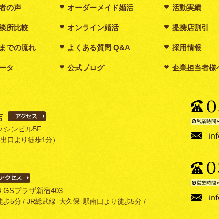
者の声
オーダーメイド婚活
活動実績
談所比較
オンライン婚活
提携店割引
までの流れ
よくある質問 Q&A
採用情報
ータ
公式ブログ
企業担当者様
店
ニッシンビル5F
番出口より徒歩1分）
24 GSプラザ新宿403
5分 / JR総武線｢大久保｣駅南口より徒歩5分 /