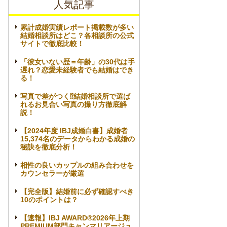
人気記事
累計成婚実績レポート掲載数が多い
結婚相談所はどこ？各相談所の公式
サイトで徹底比較！
「彼女いない歴＝年齢」の30代は手
遅れ？恋愛未経験者でも結婚はでき
る！
写真で差がつく⁉結婚相談所で選ば
れるお見合い写真の撮り方徹底解
説！
【2024年度 IBJ成婚白書】成婚者
15,374名のデータからわかる成婚の
秘訣を徹底分析！
相性の良いカップルの組み合わせを
カウンセラーが厳選
【完全版】結婚前に必ず確認すべき
10のポイントは？
【速報】IBJ AWARD®2026年上期
PREMIUM部門キャンマリアージュ