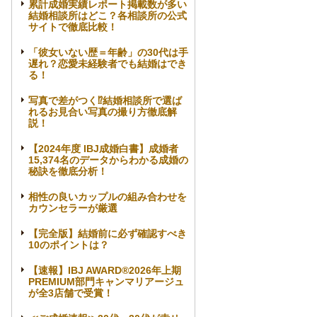
累計成婚実績レポート掲載数が多い
結婚相談所はどこ？各相談所の公式
サイトで徹底比較！
「彼女いない歴＝年齢」の30代は手
遅れ？恋愛未経験者でも結婚はでき
る！
写真で差がつく⁉結婚相談所で選ば
れるお見合い写真の撮り方徹底解
説！
【2024年度 IBJ成婚白書】成婚者
15,374名のデータからわかる成婚の
秘訣を徹底分析！
相性の良いカップルの組み合わせを
カウンセラーが厳選
【完全版】結婚前に必ず確認すべき
10のポイントは？
【速報】IBJ AWARD®2026年上期
PREMIUM部門キャンマリアージュ
が全3店舗で受賞！