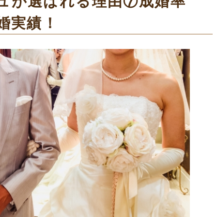
ュが選ばれる理由⑦成婚率
婚実績！