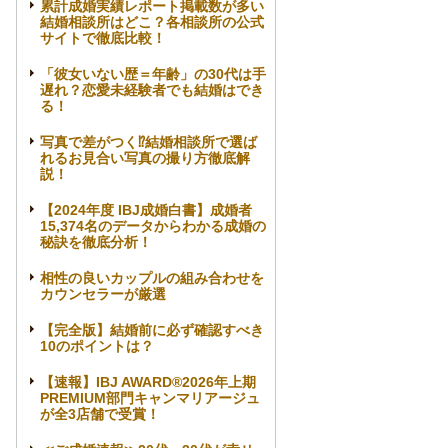
累計成婚実績レポート掲載数が多い
結婚相談所はどこ？各相談所の公式
サイトで徹底比較！
「彼女いない歴＝年齢」の30代は手
遅れ？恋愛未経験者でも結婚はでき
る！
写真で差がつく⁉結婚相談所で選ば
れるお見合い写真の撮り方徹底解
説！
【2024年度 IBJ成婚白書】成婚者
15,374名のデータからわかる成婚の
秘訣を徹底分析！
相性の良いカップルの組み合わせを
カウンセラーが厳選
【完全版】結婚前に必ず確認すべき
10のポイントは？
【速報】IBJ AWARD®2026年上期
PREMIUM部門キャンマリアージュ
が全3店舗で受賞！