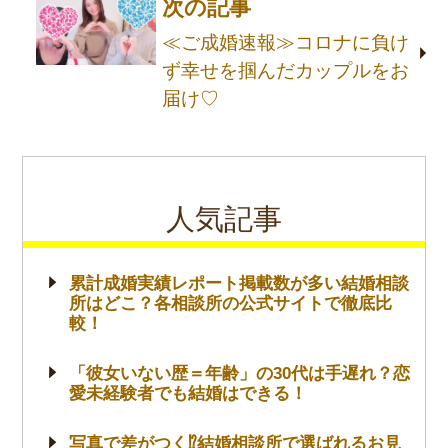
次の記事
≪ご成婚速報≫コロナに負け
ず幸せを掴んだカップルをお
届け♡
人気記事
累計成婚実績レポート掲載数が多い結婚相談
所はどこ？各相談所の公式サイトで徹底比
較！
「彼女いない歴＝年齢」の30代は手遅れ？恋
愛未経験者でも結婚はできる！
写真で差がつく⁉結婚相談所で選ばれるお見