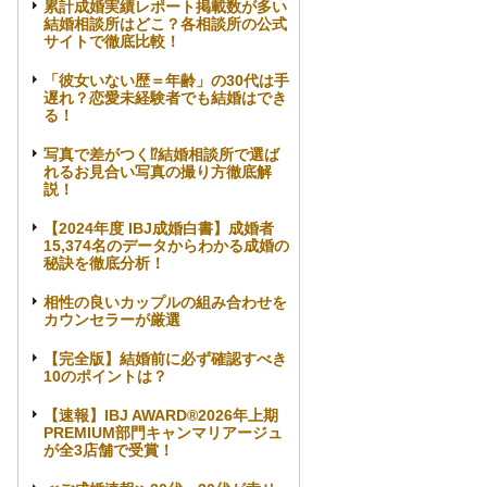
累計成婚実績レポート掲載数が多い
結婚相談所はどこ？各相談所の公式
サイトで徹底比較！
「彼女いない歴＝年齢」の30代は手
遅れ？恋愛未経験者でも結婚はでき
る！
写真で差がつく⁉結婚相談所で選ば
れるお見合い写真の撮り方徹底解
説！
【2024年度 IBJ成婚白書】成婚者
15,374名のデータからわかる成婚の
秘訣を徹底分析！
相性の良いカップルの組み合わせを
カウンセラーが厳選
【完全版】結婚前に必ず確認すべき
10のポイントは？
【速報】IBJ AWARD®2026年上期
PREMIUM部門キャンマリアージュ
が全3店舗で受賞！