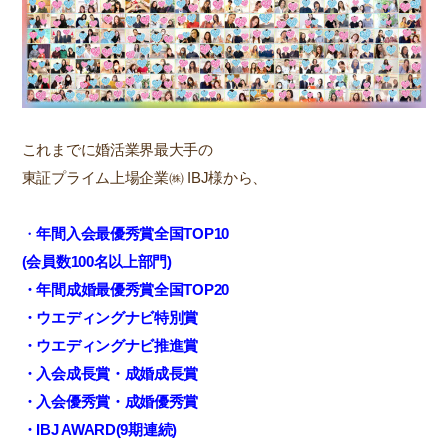
これまでに婚活業界最大手の
東証プライム上場企業㈱ IBJ様から、
・
年間入会最優秀賞全国TOP10
(会員数100名以上部門)
・年間成婚最優秀賞全国TOP20
・ウエディングナビ特別賞
・ウエディングナビ推進賞
・入会成長賞・成婚成長賞
・入会優秀賞・成婚優秀賞
・IBJ AWARD(9期連続)