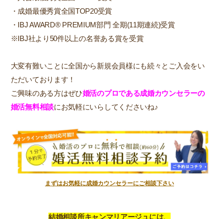
・成婚最優秀賞全国TOP20受賞
・IBJ AWARD® PREMIUM部門 全期(11期連続)受賞
※IBJ社より50件以上の名誉ある賞を受賞
大変有難いことに全国から新規会員様にも続々とご入会をい
ただいております！
ご興味のある方はぜひ
婚活のプロである成婚カウンセラーの
婚活無料相談
にお気軽にいらしてくださいね♪
まずはお気軽に成婚カウンセラーにご相談下さい
結婚相談所キャンマリアージュには、