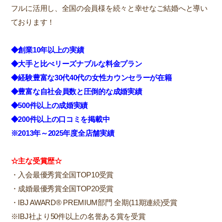
フルに活用し、全国の会員様を続々と幸せなご結婚へと導い
ております！
◆創業10年以上の実績
◆大手と比べリーズナブルな料金プラン
◆経験豊富な30代40代の女性カウンセラーが在籍
◆豊富な自社会員数と圧倒的な成婚実績
◆500件以上の成婚実績
◆200件以上の口コミを掲載中
※2013年～2025年度全店舗実績
☆主な受賞歴☆
・入会最優秀賞全国TOP10受賞
・成婚最優秀賞全国TOP20受賞
・IBJ AWARD® PREMIUM部門 全期(11期連続)受賞
※IBJ社より50件以上の名誉ある賞を受賞