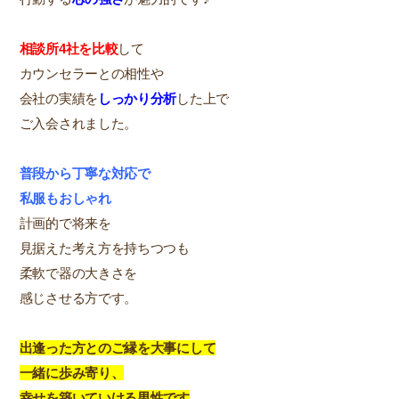
相談所4社を比較
して
カウンセラーとの相性や
会社の実績を
しっかり分析
した上で
ご入会されました。
普段から丁寧な対応で
私服もおしゃれ
計画的で将来を
見据えた考え方を持ちつつも
柔軟で器の大きさを
感じさせる方です。
出逢った方とのご縁を大事にして
一緒に歩み寄り、
幸せを築いていける男性です