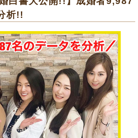
成婚白書大公開!!】成婚者9,987
析!!