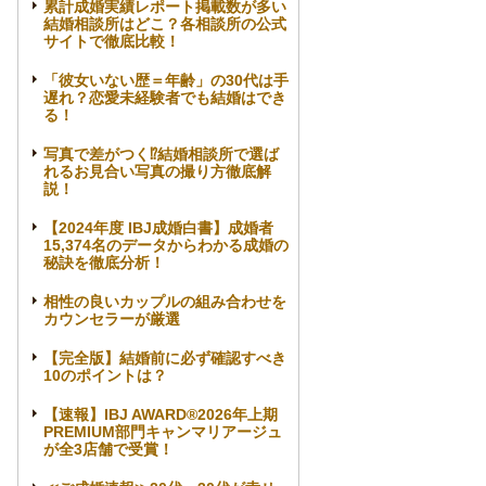
累計成婚実績レポート掲載数が多い
結婚相談所はどこ？各相談所の公式
サイトで徹底比較！
「彼女いない歴＝年齢」の30代は手
遅れ？恋愛未経験者でも結婚はでき
る！
写真で差がつく⁉結婚相談所で選ば
れるお見合い写真の撮り方徹底解
説！
【2024年度 IBJ成婚白書】成婚者
15,374名のデータからわかる成婚の
秘訣を徹底分析！
相性の良いカップルの組み合わせを
カウンセラーが厳選
【完全版】結婚前に必ず確認すべき
10のポイントは？
【速報】IBJ AWARD®2026年上期
PREMIUM部門キャンマリアージュ
が全3店舗で受賞！