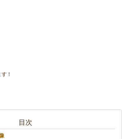
ます！
目次
像