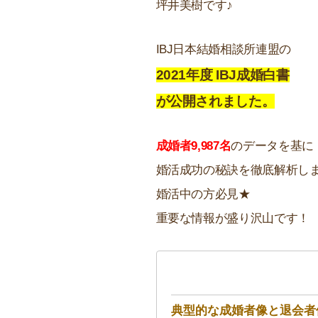
坪井美樹です♪
IBJ日本結婚相談所連盟の
2021年度
IBJ成婚白書
が公開されました。
成婚者9,987名
のデータを基に
婚活成功の秘訣を徹底解析し
婚活中の方必見★
重要な情報が盛り沢山です！
典型的な成婚者像と退会者