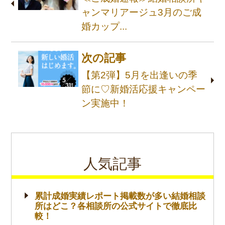
ャンマリアージュ3月のご成
婚カップ...
次の記事
【第2弾】5月を出逢いの季
節に♡新婚活応援キャンペー
ン実施中！
人気記事
累計成婚実績レポート掲載数が多い結婚相談
所はどこ？各相談所の公式サイトで徹底比
較！