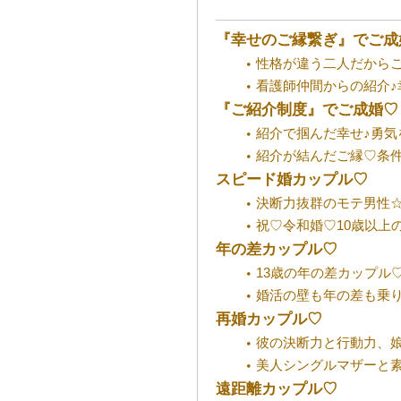
『幸せのご縁繋ぎ』でご成
性格が違う二人だから
看護師仲間からの紹介♪
『ご紹介制度』でご成婚♡
紹介で掴んだ幸せ♪勇気
紹介が結んだご縁♡条
スピード婚カップル♡
決断力抜群のモテ男性☆
祝♡令和婚♡10歳以上
年の差カップル♡
13歳の年の差カップル
婚活の壁も年の差も乗
再婚カップル♡
彼の決断力と行動力、
美人シングルマザーと素
遠距離カップル♡