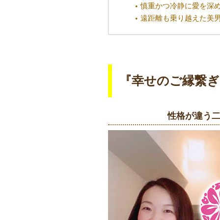
慎重かつ冷静に愛を深
遠距離も乗り越えた美
『幸せのご縁繋ぎ
性格が違う