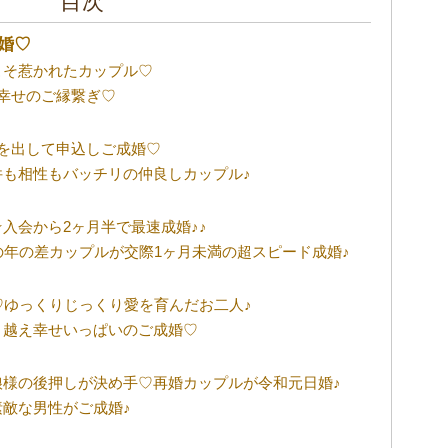
目次
婚♡
こそ惹かれたカップル♡
幸せのご縁繋ぎ♡
を出して申込しご成婚♡
件も相性もバッチリの仲良しカップル♪
入会から2ヶ月半で最速成婚♪♪
の年の差カップルが交際1ヶ月未満の超スピード成婚♪
♡ゆっくりじっくり愛を育んだお二人♪
り越え幸せいっぱいのご成婚♡
娘様の後押しが決め手♡再婚カップルが令和元日婚♪
敵な男性がご成婚♪