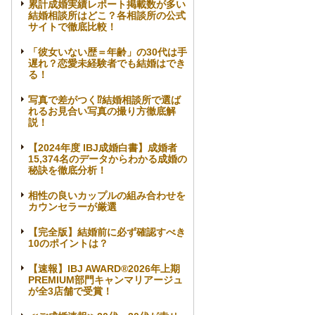
累計成婚実績レポート掲載数が多い
結婚相談所はどこ？各相談所の公式
サイトで徹底比較！
「彼女いない歴＝年齢」の30代は手
遅れ？恋愛未経験者でも結婚はでき
る！
写真で差がつく⁉結婚相談所で選ば
れるお見合い写真の撮り方徹底解
説！
【2024年度 IBJ成婚白書】成婚者
15,374名のデータからわかる成婚の
秘訣を徹底分析！
相性の良いカップルの組み合わせを
カウンセラーが厳選
【完全版】結婚前に必ず確認すべき
10のポイントは？
【速報】IBJ AWARD®2026年上期
PREMIUM部門キャンマリアージュ
が全3店舗で受賞！