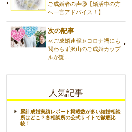
ご成婚者の声⑯【婚活中の方
へ一言アドバイス！】
次の記事
≪ご成婚速報≫コロナ禍にも
関わらず沢山のご成婚カップ
ルが誕...
人気記事
累計成婚実績レポート掲載数が多い結婚相談
所はどこ？各相談所の公式サイトで徹底比
較！